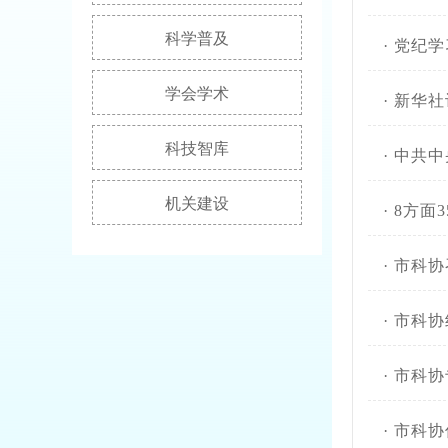
科学普及
·
党纪学
学会学术
·
新华社
科技智库
·
中共中
机关建设
·
8方面
·
市科协
·
市科协
·
市科协
·
市科协