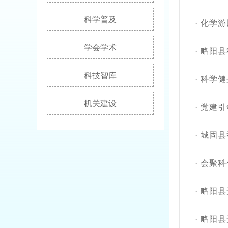
科学普及
·
化学游
学会学术
·
略阳县
科技智库
·
科学健
机关建设
·
党建引
·
城固县
·
会聚科
·
略阳县
·
略阳县